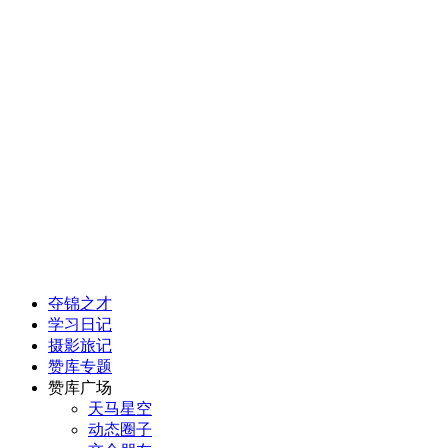
夺锦之才
学习日记
摄影旅记
赞库专题
赞库广场
天马星空
动态圈子