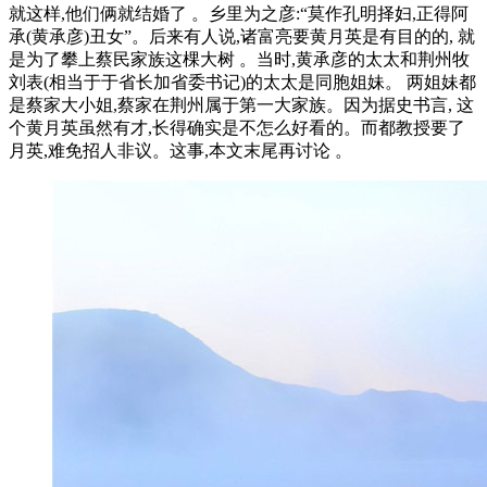
就这样,他们俩就结婚了 。乡里为之彦:“莫作孔明择妇,正得阿
承(黄承彦)丑女”。后来有人说,诸富亮要黄月英是有目的的, 就
是为了攀上蔡民家族这棵大树 。当时,黄承彦的太太和荆州牧
刘表(相当于于省长加省委书记)的太太是同胞姐妹。 两姐妹都
是蔡家大小姐,蔡家在荆州属于第一大家族。因为据史书言, 这
个黄月英虽然有才,长得确实是不怎么好看的。而都教授要了
月英,难免招人非议。这事,本文末尾再讨论 。