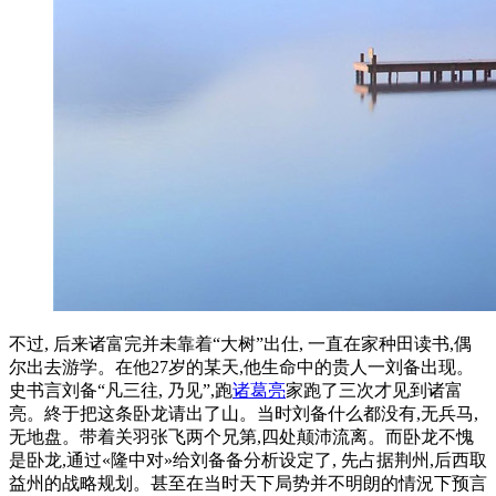
不过, 后来诸富完并未靠着“大树”出仕, 一直在家种田读书,偶
尔出去游学。在他27岁的某天,他生命中的贵人一刘备出现。
史书言刘备“凡三往, 乃见”,跑
诸葛亮
家跑了三次才见到诸富
亮。終于把这条卧龙请出了山。当时刘备什么都没有,无兵马,
无地盘。带着关羽张飞两个兄第,四处颠沛流离。而卧龙不愧
是卧龙,通过«隆中对»给刘备备分析设定了, 先占据荆州,后西取
益州的战略规划。甚至在当时天下局势并不明朗的情況下预言