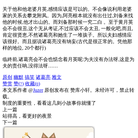
关于他和他老婆月英,感情应该是可以的。不会像说利用老婆
家的关系去攀龙附凤。因为,阿亮根本就没有出仕过,刘备来找
他的时候,他才出山的。而刘备那时候一究二白 。至于黄月英
会不会很丑,这个无从考证,不过应该不会太丑, 一般化吧,而且,
肯定很贤恵,不然诸葛亮和她生了一堆孩子。所以夫妇感情应
该很好。而且据说诸葛亮没有纳妄(古代是很正常的。凭他那
样的地位, 20个都行)
临終前,诸葛亮会不会也惦念着月英呢:为夫没有办法呀,这是为
夫的责任呐,没得法呀……
原创
幽默
搞笑
诸葛亮
雅文
赞赏
赞(
)
收藏(
)
7
0
本文系作者 @
Juzer
原创发布在 赞库小轩。未经许可，禁止转
载。
制度的重要性，看看这几则小故事你就懂了
上一篇
站得高，看更好的夜景
下一篇