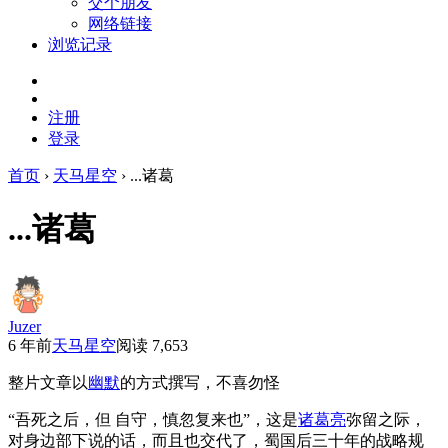
交个朋友
网络链接
浏览记录
注册
登录
首页
›
天马星空
›
...诸葛
...诸葛
Juzer
6 年前
天马星空
阅读 7,653
整片文章以
幽默
的方式撰写，不喜勿怪
“吾死之后，但 自守，慎忽复来也”，这是
诸葛亮
弥留之际，
对身边部下说的话，而且也交代了，蜀国后三十年的战略规