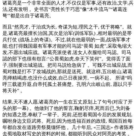
诸葛亮是一个非常全面的人才,不仅仅是军事,还有政治,文学,兵
法,还有发明 。史书言“亮性长于巧思”像“木牛流马”“诸葛连
弩'”都是出自于诸葛亮。
而且“然亮才, 于治戎为长, 奇谋为短,理民之干, 优于将略”。就
是,诸葛亮最擅长治国,其次是治军(训练军队) ,相对最弱的是帯
兵打仗 (战场上的奇谋)。不过,就在他最弱的一面,战场军事才
能,也打得魏国最有军事才能的司马認“畏蜀 如虎”,采取龟缩大
发,不愿出城应战。诸葛亮派使者,送女人衣服给司马認。司马
認的部下也很有怨言:“公畏蜀如虎,奈天下笑何”。觉得丢了面
子,强制要出城迎战。把司马説给急病了 。可魏不出城应战,而
蜀对魏是打不了攻城战的,那就是送死。就这样,五出岐山,诸葛
亮殚精竭虑,也没什么成效,自己日夜操芳, 一病不起。 所请“呜
呼三载逝升遐,自帝托孤土甚痛楚。孔明六出岐山前, 愿以只手
将天补” 。
结果,天不遂人愿,诸葛亮的一生在五丈原划上了句号(对应了开
头的那一幕) 。他做到了他的誓言,鞠躬尽痒,死而后已,为刘备
的知遇之恩,奉献了一辈子。死前,还想着蜀国今后的发展规划,
嘱咐身边文臣武将。死后,因为他造福百姓的政绩, 蜀国百姓每
年都自发在道路旁祭奠缅怀他 。几十年后, «三国志» 作者陈寿
去蜀地取材写史的资料的时候, 都能听到民众对阿亮的考奖 。