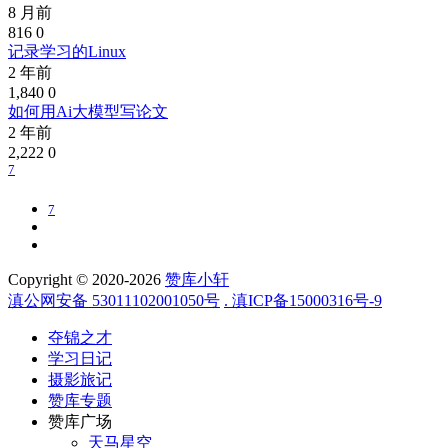
8 月前
816
0
记录学习的Linux
2 年前
1,840
0
如何用Ai大模型写论文
2 年前
2,222
0
7
7
Copyright © 2020-2026
赞库小轩
滇公网安备 53011102001050号
. 滇ICP备15000316号-9
夺锦之才
学习日记
摄影旅记
赞库专题
赞库广场
天马星空