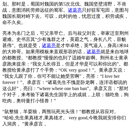
划。那时是，蜀国对魏国的第5次北伐。魏国坚壁清野，不肯
战，意图消耗劳师远征的蜀军。
诸葛亮
只好驻军屯田，意图与
魏国长期对峙下去。可叹，此时的他，忧思过度，积劳成疾，
命不久矣。
亮本为名门之后，可父亲早亡。后与叔父刘玄，举家迁至荆州
避难。史书言其“少有逸群之才，英霸之气，身长八尺，容貌
甚伟”。也就是受，
诸葛亮
是才华卓绝，英气逼人，身高1米84
的大帅哥。如果用模板来直观形容的话，
诸葛亮
就是来自地球
的都教授。“都教授”慢慢的也到了适婚年龄啊。荆州名士黄承
彦跑来提亲：“我女儿长得丑，但是才华是可以和你比的”。都
教授给黄承彦打了个手势：“OK very good！”。黄承彦又说：
“我女儿跟了你，你可不能让她受苦啊”，亮答：“I love her
forever！”。承彦言：“诸葛先生不愧是卧龙啊，连洋语都说的
这么好”，亮曰：“where where one ban ban”。承彦又言：“那对
个对子，来考验下诸葛先生国学上的成就，上联：猫吃鱼，狗
吃肉，奥特曼打小怪兽！”
“鼠整猫，羊耍狼，两熊玩死光头强！”都教授从容应对。
“哈哈,先生果真雄才,果真雄才。 very good,今晩我就安排你们
入洞房 。”黄承彦言 。