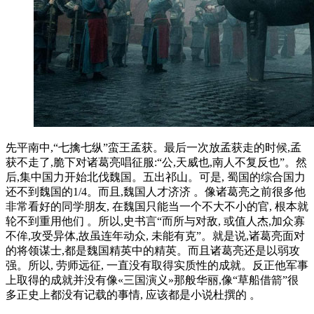
先平南中,“七擒七纵”蛮王孟获。最后一次放孟获走的时候,孟
获不走了,脆下对诸葛亮唱征服:“公,天威也,南人不复反也”。然
后,集中国力开始北伐魏国。五出祁山。可是, 蜀国的综合国力
还不到魏国的1/4。而且,魏国人才济济 。像诸葛亮之前很多他
非常看好的同学朋友, 在魏国只能当一个不大不小的官, 根本就
轮不到重用他们 。所以,史书言“而所与对敌, 或值人杰,加众寡
不侔,攻受异体,故虽连年动众, 未能有克”。就是说,诸葛亮面对
的将领谋士,都是魏国精英中的精英。而且诸葛亮还是以弱攻
强。所以, 劳师远征, 一直没有取得实质性的成就。反正他军事
上取得的成就并没有像«三国演义»那般华丽,像“草船借箭”很
多正史上都没有记载的事情, 应该都是小说杜撰的 。