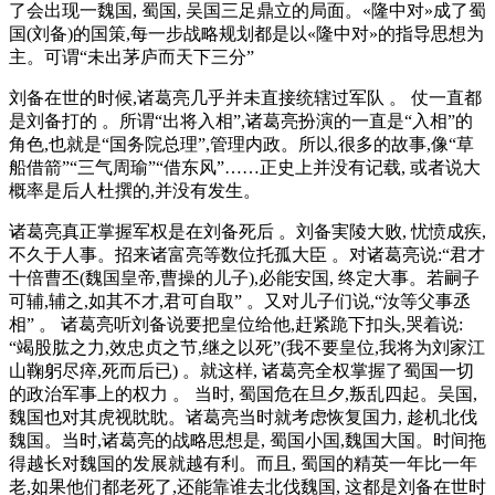
了会出现一魏国, 蜀国, 吴国三足鼎立的局面。«隆中对»成了蜀
国(刘备)的国策,每一步战略规划都是以«隆中对»的指导思想为
主。可谓“未出茅庐而天下三分”
刘备在世的时候,诸葛亮几乎并未直接统辖过军队 。 仗一直都
是刘备打的 。所谓“出将入相”,诸葛亮扮演的一直是“入相”的
角色,也就是“国务院总理”,管理内政。所以,很多的故事,像“草
船借箭”“三气周瑜”“借东风”……正史上并没有记载, 或者说大
概率是后人杜撰的,并没有发生。
诸葛亮真正掌握军权是在刘备死后 。刘备実陵大败, 忧愤成疾,
不久于人事。招来诸富亮等数位托孤大臣 。对诸葛亮说:“君才
十倍曹丕(魏国皇帝,曹操的儿子),必能安国, 终定大事。若嗣子
可辅,辅之,如其不才,君可自取” 。又对儿子们说,“汝等父事丞
相” 。 诸葛亮听刘备说要把皇位给他,赶紧跪下扣头,哭着说:
“竭股肱之力,效忠贞之节,继之以死”(我不要皇位,我将为刘家江
山鞠躬尽瘁,死而后已) 。就这样, 诸葛亮全权掌握了蜀国一切
的政治军事上的权力 。 当时, 蜀国危在旦夕,叛乱四起。吴国,
魏国也对其虎视眈眈。诸葛亮当时就考虑恢复国力, 趁机北伐
魏国。当时,诸葛亮的战略思想是, 蜀国小国,魏国大国。时间拖
得越长对魏国的发展就越有利。而且, 蜀国的精英一年比一年
老,如果他们都老死了,还能靠谁去北伐魏国, 这都是刘备在世时