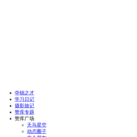
夺锦之才
学习日记
摄影旅记
赞库专题
赞库广场
天马星空
动态圈子