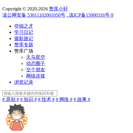
Copyright © 2020-2026
赞库小轩
滇公网安备 53011102001050号
. 滇ICP备15000316号-9
夺锦之才
学习日记
摄影旅记
赞库专题
赞库广场
天马星空
动态圈子
交个朋友
网络连接
浏览记录
# 原创 #
# 知识 #
# 技术 #
# 网络 #
# 故事 #