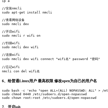
ip a

//安装nmcli

sudo apt-get install nmcli

//查看网络设备

sudo nmcli dev

//开启wifi

sudo nmcli r wifi on

//扫描wifi

sudo nmcli dev wifi

//连接wifi

sudo nmcli dev wifi connect "wifi名" password "密码"

//忘记wifi

nmcli con del wifi名
6、给普通Linux用户 最高权限 修改open为自己的用户名
sudo bash -c 'echo "open ALL=(ALL) NOPASSWD: ALL" > /et
sudo chmod 0440 /etc/sudoers.d/open-nopasswd

sudo chown root:root /etc/sudoers.d/open-nopasswd
7、开启ssh