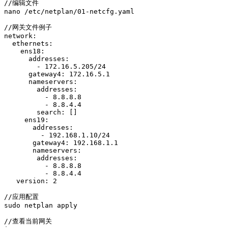
//编辑文件

nano /etc/netplan/01-netcfg.yaml

//网关文件例子

network:

  ethernets:

    ens18:

      addresses:

        - 172.16.5.205/24

      gateway4: 172.16.5.1

      nameservers:

        addresses:

          - 8.8.8.8

          - 8.8.4.4

        search: []

     ens19:

       addresses:

         - 192.168.1.10/24

       gateway4: 192.168.1.1

       nameservers:

        addresses:

          - 8.8.8.8

          - 8.8.4.4

   version: 2

//应用配置

sudo netplan apply

//查看当前网关
