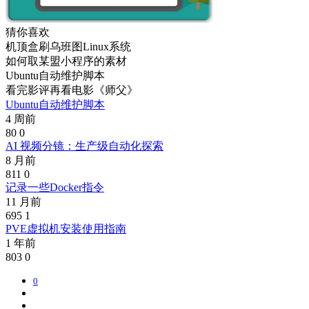
猜你喜欢
机顶盒刷乌班图Linux系统
如何取某盟小程序的素材
Ubuntu自动维护脚本
看完影评再看电影《师父》
Ubuntu自动维护脚本
4 周前
80
0
AI 视频分镜：生产级自动化探索
8 月前
811
0
记录一些Docker指令
11 月前
695
1
PVE虚拟机安装使用指南
1 年前
803
0
0