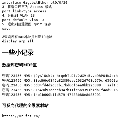
interface GigabitEthernet0/0/20

3、将端口设置为 Access 模式

port link-type access

4、分配到 VLAN 13

port default vlan 13

5、退出到普通视图 quit 保存

save

#查询所有mac地址并对应IP地址

display arp all
一些小记录
数据库密码MD5值
密码123456 MD5：$2y$10$kliLhrqehItD1/2WXVi5..b9hP04WJbih5
密码123456 MD5：33ed66e0345a82389eae2032d763d970cfd5960a
密码123456 MD5：cd34fd4d2d3cb17bd6dfbea0bb22b888   salt：
密码123456 MD5：81549d97aebeb947b11fc5a9391b1da1f4ad9015
密码123456 MD5：14e1b600b1fd579f47433b88e8d85291
可反向代理的全景素材站
https://vr.fcz.cn/