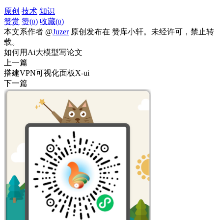
原创
技术
知识
赞赏
赞(
)
收藏(
)
0
0
本文系作者 @
Juzer
原创发布在 赞库小轩。未经许可，禁止转
载。
如何用Ai大模型写论文
上一篇
搭建VPN可视化面板X-ui
下一篇