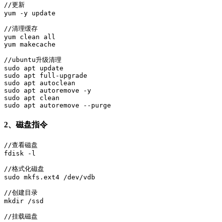
//更新

yum -y update

//清理缓存

yum clean all

yum makecache

//ubuntu升级清理

sudo apt update

sudo apt full-upgrade

sudo apt autoclean

sudo apt autoremove -y

sudo apt clean

sudo apt autoremove --purge
2、磁盘指令
//查看磁盘

fdisk -l

//格式化磁盘

sudo mkfs.ext4 /dev/vdb

//创建目录

mkdir /ssd

//挂载磁盘
